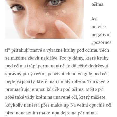
očima
Asi
nejvíce
negativní
„pozornos
ti“ přitahují tmavé a výrazné kruhy pod očima. Těch
se musíme zbavit nejdříve. Pro ty dámy, které kruhy
pod očima trápí permanentně, je důležité dodržovat
správný pitný režim, používat chladivé gely pod oči,
nejlepší jsou ty, které mají i malý roll-on. Ten skvěle
promasíruje jemnou kůžičku pod očima. Mějte při
sobě také vždy krém na unavené oči, který můžete
kdykoliv nanést i přes make-up. Na velmi opuchlé oči
před nanesením make-upu dejte na pár minut