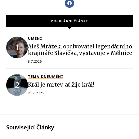
POPULÁRNÍ ČLÁNKY
UMĚNÍ
Aleš Mrázek, obdivovatel legendárního
krajináře Slavíčka, vystavuje v Mělníce
8.7.2026
TÉMA DNE
UMĚNÍ
Král je mrtev, ať žije král!
21.7.2026
Související Články