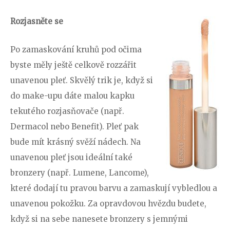
Rozjasněte se
Po zamaskování kruhů pod očima
byste měly ještě celkově rozzářit
unavenou pleť. Skvělý trik je, když si
do make-upu dáte malou kapku
tekutého rozjasňovače (např.
Dermacol nebo Benefit). Pleť pak
bude mít krásný svěží nádech. Na
unavenou pleť jsou ideální také
bronzery (např. Lumene, Lancome),
které dodají tu pravou barvu a zamaskují vybledlou a
unavenou pokožku. Za opravdovou hvězdu budete,
když si na sebe nanesete bronzery s jemnými