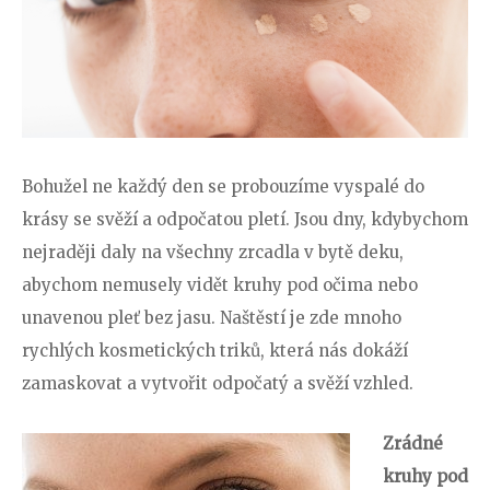
Bohužel ne každý den se probouzíme vyspalé do
krásy se svěží a odpočatou pletí. Jsou dny, kdybychom
nejraději daly na všechny zrcadla v bytě deku,
abychom nemusely vidět kruhy pod očima nebo
unavenou pleť bez jasu. Naštěstí je zde mnoho
rychlých kosmetických triků, která nás dokáží
zamaskovat a vytvořit odpočatý a svěží vzhled.
Zrádné
kruhy pod