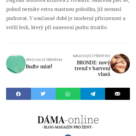
Dagmar Korbová Krůzová z Vivantis. Nalíčená pleť se,
pokud nemáte extra mastnou pokožku, již nemusí
pudrovat. V současné době je moderní přirozenost a
svěží lesk, který při nanesení pudru ztratíte.
NÁSLEDUJÍCÍ PŘÍSPĚVEK
PŘEDCHOZÍ PŘÍSPĚVEK
BRONDE: nový
Buďte mint!
trend v barvení
vlasů