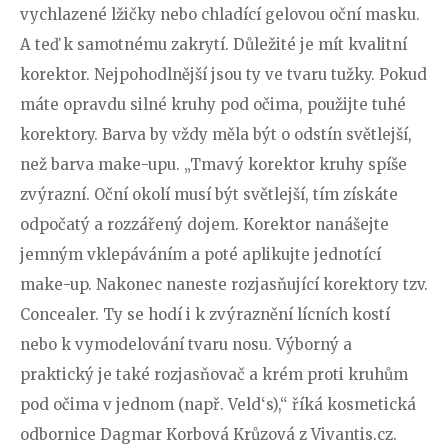
vychlazené lžičky nebo chladící gelovou oční masku.
A teď k samotnému zakrytí. Důležité je mít kvalitní
korektor. Nejpohodlnější jsou ty ve tvaru tužky. Pokud
máte opravdu silné kruhy pod očima, použijte tuhé
korektory. Barva by vždy měla být o odstín světlejší,
než barva make-upu. „Tmavý korektor kruhy spíše
zvýrazní. Oční okolí musí být světlejší, tím získáte
odpočatý a rozzářený dojem. Korektor nanášejte
jemným vklepáváním a poté aplikujte jednotící
make-up. Nakonec naneste rozjasňující korektory tzv.
Concealer. Ty se hodí i k zvýraznění lícních kostí
nebo k vymodelování tvaru nosu. Výborný a
praktický je také rozjasňovač a krém proti kruhům
pod očima v jednom (např. Veld‘s),“ říká kosmetická
odbornice Dagmar Korbová Krůzová z Vivantis.cz.