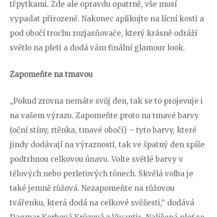
třpytkami. Zde ale opravdu opatrně, vše musí
vypadat přirozeně. Nakonec aplikujte na lícní kosti a
pod obočí trochu rozjasňovače, který krásně odráží
světlo na pleti a dodá vám finální glamour look.
Zapomeňte na tmavou
„Pokud zrovna nemáte svůj den, tak se to projevuje i
na vašem výrazu. Zapomeňte proto na tmavé barvy
(oční stíny, rtěnka, tmavé obočí) – tyto barvy, které
jindy dodávají na výraznosti, tak ve špatný den spíše
podtrhnou celkovou únavu. Volte světlé barvy v
tělových nebo perleťových tónech. Skvělá volba je
také jemně růžová. Nezapomeňte na růžovou
tvářenku, která dodá na celkové svěžesti,“ dodává