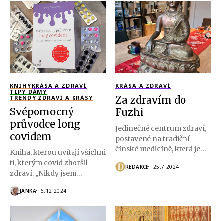
KNIHY
KRÁSA A ZDRAVÍ
KRÁSA A ZDRAVÍ
TIPY DÁMY
TRENDY ZDRAVÍ A KRÁSY
Za zdravím do
Svépomocný
Fuzhi
průvodce long
Jedinečné centrum zdraví,
covidem
postavené na tradiční
čínské medicíně, která je
Kniha, kterou uvítají všichni
prověřena dlouhými...
ti, kterým covid zhoršil
REDAKCE
25.7.2024
zdraví. „Nikdy jsem
tolikrát...
JANKA
6.12.2024