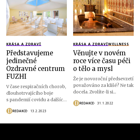
KRÁSA A ZDRAVÍ
KRÁSA A ZDRAVÍ
WELLNESS
Představujeme
Věnujte v novém
jedinečné
roce více času péči
Ozdravné centrum
o tělo a mysl
FUZHI
Že je novoroční předsevzetí
považováno za klišé? Ne tak
V čase respiračních chorob,
docela. Zvolíte-li si...
dlouhotrvajícího boje
s pandemií covidu a dalších
REDAKCE
31.1.2022
nástrah, oslabujících naší...
REDAKCE
13.2.2023