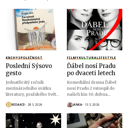
KNIHY
SPOLEČNOST
FILMY
KULTURA
LIFESTYLE
Poslední Sýsovo
Ďábel nosí Pradu
gesto
po dvaceti letech
Jednatřicátý ročník
Komediální drama Ďábel
mezinárodního svátku
nosí Pradu 2 vstoupil do
literatury, pražského Světa
našich kin 30. dubna...
knihy se konal v čase
REDAKCE
28.5.2026
JANKA
13.5.2026
jarních...