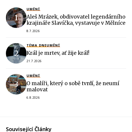
UMĚNÍ
Aleš Mrázek, obdivovatel legendárního
krajináře Slavíčka, vystavuje v Mělníce
8.7.2026
TÉMA DNE
UMĚNÍ
Král je mrtev, ať žije král!
21.7.2026
UMĚNÍ
O malíři, který o sobě tvrdí, že neumí
malovat
6.8.2026
Související Články