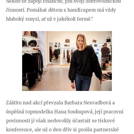
Někdo se zapojí finančně, jiní svojí dobrovolnickou
činností. Pomáhat dětem s handicapem má vždy
hluboký smysl, ať už v jakékoli formě.“
Záštitu nad akcí převzala Barbara Nesvadbová a
úspěšná topmodelka Hana Soukupová, její pracovní
povinnosti jí však nedovolily účastnit se tiskové
konference, ale už o den dřív si prošla partnerské