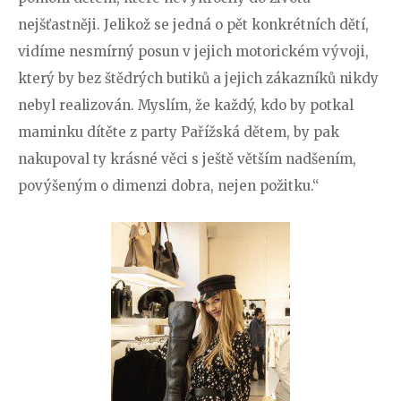
nejšťastněji. Jelikož se jedná o pět konkrétních dětí,
vidíme nesmírný posun v jejich motorickém vývoji,
který by bez štědrých butiků a jejich zákazníků nikdy
nebyl realizován. Myslím, že každý, kdo by potkal
maminku dítěte z party Pařížská dětem, by pak
nakupoval ty krásné věci s ještě větším nadšením,
povýšeným o dimenzi dobra, nejen požitku.“