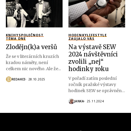
KNIHY
SPOLEČNOST
HODINKY
LIFESTYLE
TÉMA DNE
ZAUJALO VÁS
Zlodějn(k)a veršů
Na výstavě SEW
2024 návštěvníci
Že se v literárních kruzích
zvolili „nej“
kradou náměty, není
hodinky roku
celkem nic nového. Ale že...
V pořadí zatím poslední
REDAKCE
28.10.2025
ročník pražské výstavy
hodinek SEW se oprávněně
může pochlubit...
JANKA
25.11.2024