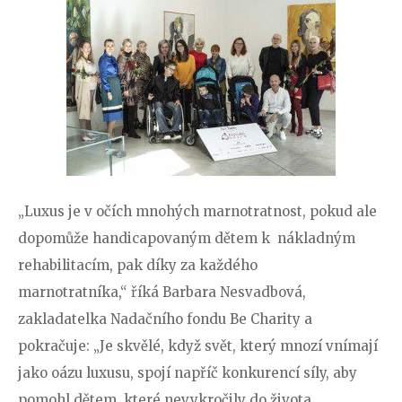
„Luxus je v očích mnohých marnotratnost, pokud ale
dopomůže handicapovaným dětem k nákladným
rehabilitacím, pak díky za každého
marnotratníka,“
říká Barbara Nesvadbová,
zakladatelka Nadačního fondu Be Charity a
pokračuje: „Je skvělé, když svět, který mnozí vnímají
jako oázu luxusu, spojí napříč konkurencí síly, aby
pomohl dětem, které nevykročily do života