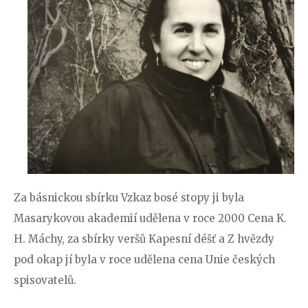
Za básnickou sbírku Vzkaz bosé stopy ji byla
Masarykovou akademií udělena v roce 2000 Cena K.
H. Máchy, za sbírky veršů Kapesní déšť a Z hvězdy
pod okap jí byla v roce udělena cena Unie českých
spisovatelů.