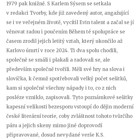
1979 pak knižně. S Karlem Sýsem se setkala
v redakci Tvorby, kde již zavedený autor, angažující
se i ve veřejném životě, vycítil Evin talent a začal se jí
věnovat radou i poučením Během té spolupráce se
časem zrodil jejich letitý vztah, který ukončilo až
Karlovo úmrtí v roce 2024. Ti dva spolu chodili,
společně se smáli i plakali a radovali se, ale
především společně tvořili. Měli své hry na slova i
slovíčka, k čemuž spotřebovali velký počet sešitků,
kam si společně všechny nápady i to, co z nich
posléze vzniklo, zapisovali. Tyto poznámkové sešitky
kapesní velikosti bezesporu vstoupí do dějin moderní
české literární teorie, coby zvláštnost tohoto tvůrčího
páru a jejich skeny mimo jiné doprovodí
připravované, dosud nevydané verše K.S.