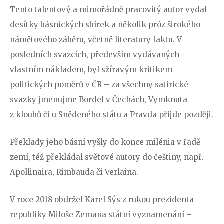
Tento talentový a mimořádně pracovitý autor vydal
desítky básnických sbírek a několik próz širokého
námětového záběru, včetně literatury faktu. V
posledních svazcích, především vydávaných
vlastním nákladem, byl sžíravým kritikem
politických poměrů v ČR – za všechny satirické
svazky jmenujme Bordel v Čechách, Vymknuta
z kloubů či u Snědeného státu a Pravda přijde později.
Překlady jeho básní vyšly do konce milénia v řadě
zemí, též překládal světové autory do češtiny, např.
Apollinaira, Rimbauda či Verlaina.
V roce 2018 obdržel Karel Sýs z rukou prezidenta
republiky Miloše Zemana státní vyznamenání –