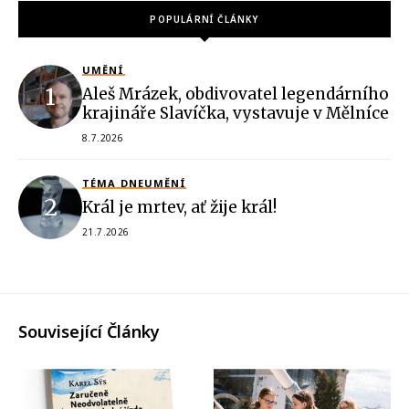
POPULÁRNÍ ČLÁNKY
UMĚNÍ
Aleš Mrázek, obdivovatel legendárního
krajináře Slavíčka, vystavuje v Mělníce
8.7.2026
TÉMA DNE
UMĚNÍ
Král je mrtev, ať žije král!
21.7.2026
Související Články