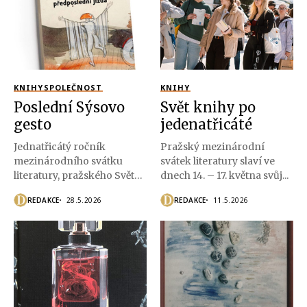
KNIHY
SPOLEČNOST
KNIHY
Poslední Sýsovo
Svět knihy po
gesto
jedenatřicáté
Jednatřicátý ročník
Pražský mezinárodní
mezinárodního svátku
svátek literatury slaví ve
literatury, pražského Světa
dnech 14. – 17. května svůj...
knihy se konal v čase
REDAKCE
28.5.2026
REDAKCE
11.5.2026
jarních...