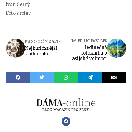
Ivan Černý
Foto archiv
NÁSLEDUJÍCÍ PŘÍSPĚVEK
PŘEDCHOZÍ PŘÍSPĚVEK
Jedinečná
Nejkurióznější
fotokniha o
kniha roku
asijské velmoci