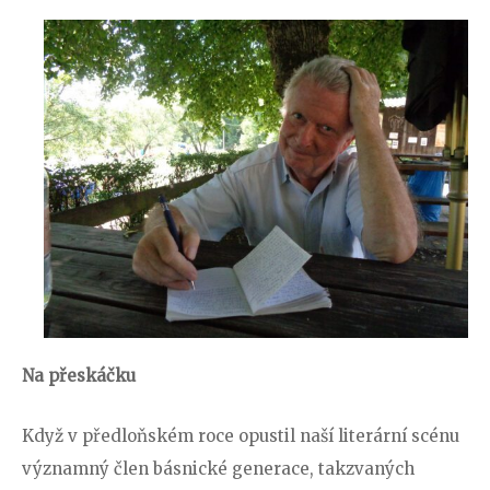
Na přeskáčku
Když v předloňském roce opustil naší literární scénu
významný člen básnické generace, takzvaných