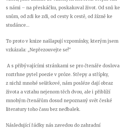
s námi – na přeskáčku, poskakoval život. Od snů ke
snům, od zdi ke zdi, od cesty k cestě, od žízně ke
studánce…
To proto v knize našlapují vzpomínky, kterým jsem
vzkázala: „Nepřezouvejte se!“
A s přibývajícími stránkami se pro čtenáře doslova
roztrhne pytel poezie v próze. Střepy a střípky,
z nichž mnohé sešitkové, nám posléze dají obraz
života a vztahu nejenom těch dvou, ale i přiblíží
mnohým čtenářům dosud nepoznaný svět české
literatury toho času bez nedbalek.
Následující řádky nás zavedou do zahradní