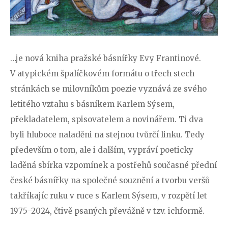
…je nová kniha pražské básnířky Evy Frantinové.
V atypickém špalíčkovém formátu o třech stech
stránkách se milovníkům poezie vyznává ze svého
letitého vztahu s básníkem Karlem Sýsem,
překladatelem, spisovatelem a novinářem. Ti dva
byli hluboce naladěni na stejnou tvůrčí linku. Tedy
především o tom, ale i dalším, vypráví poeticky
laděná sbírka vzpomínek a postřehů současné přední
české básnířky na společné souznění a tvorbu veršů
takříkajíc ruku v ruce s Karlem Sýsem, v rozpětí let
1975–2024, čtivě psaných převážně v tzv. ichformě.