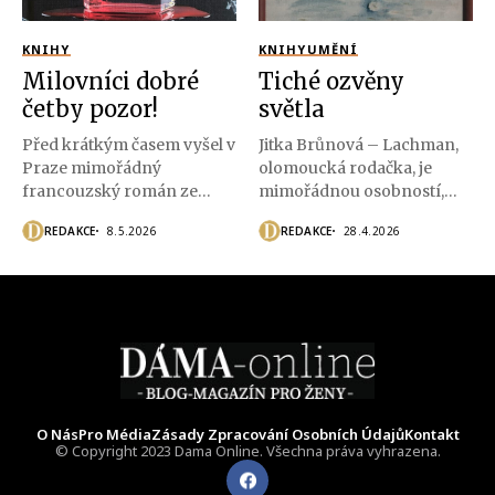
KNIHY
KNIHY
UMĚNÍ
Milovníci dobré
Tiché ozvěny
četby pozor!
světla
Před krátkým časem vyšel v
Jitka Brůnová – Lachman,
Praze mimořádný
olomoucká rodačka, je
francouzský román ze
mimořádnou osobností,
současnosti, s moderním...
zabývají se
REDAKCE
8.5.2026
REDAKCE
28.4.2026
matematickými...
O Nás
Pro Média
Zásady Zpracování Osobních Údajů
Kontakt
© Copyright 2023 Dama Online. Všechna práva vyhrazena.