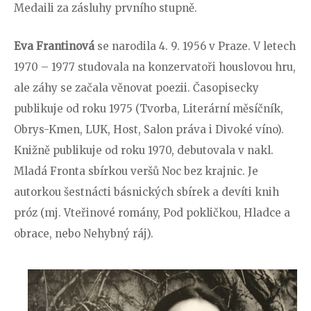
Medaili za zásluhy prvního stupně.
Eva Frantinová
se narodila 4. 9. 1956 v Praze. V letech
1970 – 1977 studovala na konzervatoři houslovou hru,
ale záhy se začala věnovat poezii. Časopisecky
publikuje od roku 1975 (Tvorba, Literární měsíčník,
Obrys-Kmen, LUK, Host, Salon práva i Divoké víno).
Knižně publikuje od roku 1970, debutovala v nakl.
Mladá Fronta sbírkou veršů Noc bez krajnic. Je
autorkou šestnácti básnických sbírek a devíti knih
próz (mj. Vteřinové romány, Pod pokličkou, Hladce a
obrace, nebo Nehybný ráj).