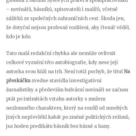
glosami z okruhu Sýsových přátel a spolupracovníků
– novinářů, básníků, spisovatelů i malířů, včetně
zážitků ze společných zahraničních cest. Škoda jen,
že dotyční nejsou profesně rozlišeni, aby čtenář věděl,
kdo je kdo.
Tato malá redakční chybka ale nemůže ovlivnit
celkové vyznění této autobiografie, kdy nese její
autorka svou kůži na trh. Není totiž pochyb, že titul
Na
přeskáčku
zvedne stavidla investigativní
žurnalistiky a především bulvární novináři se začnou
ptát po intimitách vztahu autorky s mužem
nezlomného charakteru, který na rozdíl od mnohých
jiných nepřevlékl kabát po změně politických režimů,
jsa hoden predikátu básník bez bázně a hany.