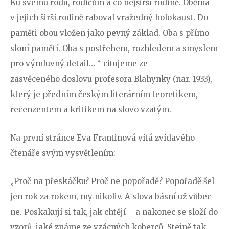
Ku svému rodu, rodičům a co nejširší rodině. Oběma
v jejich širší rodině raboval vražedný holokaust. Do
paměti obou vložen jako pevný základ. Oba s přímo
sloní pamětí. Oba s postřehem, rozhledem a smyslem
pro výmluvný detail… “ citujeme ze
zasvěceného doslovu profesora Blahynky (nar. 1933),
který je předním českým literárním teoretikem,
recenzentem a kritikem na slovo vzatým.
Na první stránce Eva Frantinová vítá zvídavého
čtenáře svým vysvětlením:
„Proč na přeskáčku? Proč ne popořadě? Popořadě šel
jen rok za rokem, my nikoliv. A slova básní už vůbec
ne. Poskakují si tak, jak chtějí – a nakonec se složí do
vzorů, jaké známe ze vzácných koberců. Stejně tak