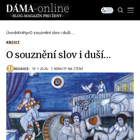
Úvod
Knihy
O souznění slov i duší…
KNIHY
O souznění slov i duší…
REDAKCE
19.1.2026
7 MINUTY NA ČTENÍ