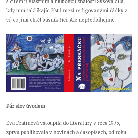
s citem jí vlastním a hlubokou znalostí Sýsova díla,
kdy umí takříkajíc číst i mezi redigovanými řádky a
ví, co jimi chtěl básník říci. Ale nepředbíhejme.
Pár slov úvodem
Eva Fratinová vstoupila do literatury v roce 1975,
zprvu publikovala v novinách a časopisech, od roku