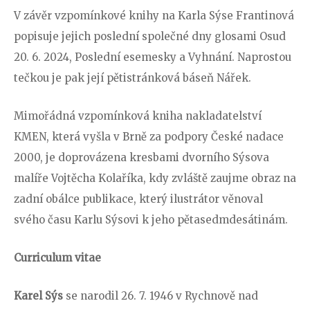
V závěr vzpomínkové knihy na Karla Sýse Frantinová
popisuje jejich poslední společné dny glosami Osud
20. 6. 2024, Poslední esemesky a Vyhnání. Naprostou
tečkou je pak její pětistránková báseň Nářek.
Mimořádná vzpomínková kniha nakladatelství
KMEN, která vyšla v Brně za podpory České nadace
2000, je doprovázena kresbami dvorního Sýsova
malíře Vojtěcha Kolaříka, kdy zvláště zaujme obraz na
zadní obálce publikace, který ilustrátor věnoval
svého času Karlu Sýsovi k jeho pětasedmdesátinám.
Curriculum vitae
Karel Sýs
se narodil 26. 7. 1946 v Rychnově nad