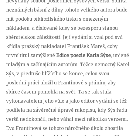
nevydaný soubor posledních Sýsových veršů. Sbírka
neznámých básní z dílny tohoto velkého autora bude
mít podobu bibliofilského tisku s omezeným
nákladem, a číslované kusy se bezesporu stanou
sběratelskou záležitostí. Její vydání si vzal pod svá
křídla pražský nakladatel František Mareš, coby
první titul zamýšlené
Edice poezie Karla Sýse
, určené
mladým a začínajícím autorům. Těžce nemocný Karel
Sýs, v předtuše blížícího se konce, celou svou
poslední práci uložil u Frantinové s přáním, aby
sbírce časem pomohla na svět. Ta se tak stala
vykonavatelem jeho vůle a jako editor vydání se též
podílela na závěrečné úpravě rukopisu, kdy Sýs řadu
veršů nedokončil, nebo váhal mezi několika verzemi.
Eva Frantinová se tohoto náročného úkolu zhostila