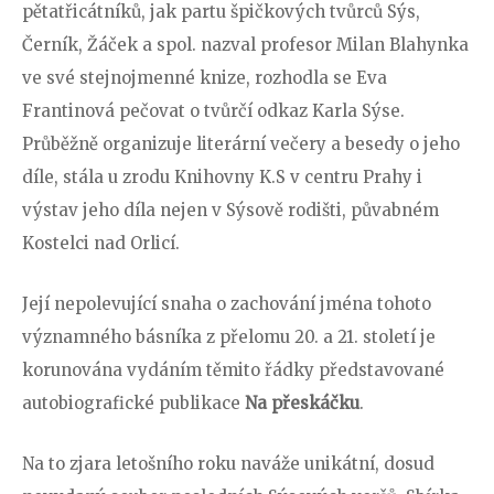
pětatřicátníků, jak partu špičkových tvůrců Sýs,
Černík, Žáček a spol. nazval profesor Milan Blahynka
ve své stejnojmenné knize, rozhodla se Eva
Frantinová pečovat o tvůrčí odkaz Karla Sýse.
Průběžně organizuje literární večery a besedy o jeho
díle, stála u zrodu Knihovny K.S v centru Prahy i
výstav jeho díla nejen v Sýsově rodišti, půvabném
Kostelci nad Orlicí.
Její nepolevující snaha o zachování jména tohoto
významného básníka z přelomu 20. a 21. století je
korunována vydáním těmito řádky představované
autobiografické publikace
Na přeskáčku
.
Na to zjara letošního roku naváže unikátní, dosud