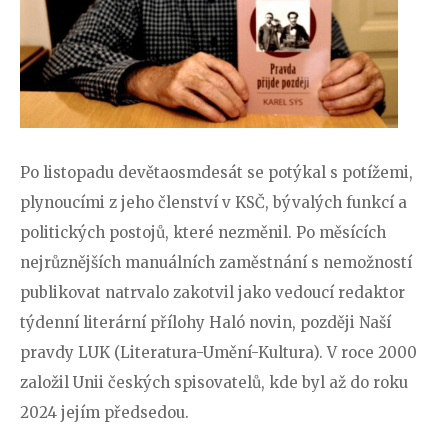
Po listopadu devětaosmdesát se potýkal s potížemi,
plynoucími z jeho členství v KSČ, bývalých funkcí a
politických postojů, které nezměnil. Po měsících
nejrůznějších manuálních zaměstnání s nemožností
publikovat natrvalo zakotvil jako vedoucí redaktor
týdenní literární přílohy Haló novin, později Naší
pravdy LUK (Literatura-Umění-Kultura). V roce 2000
založil Unii českých spisovatelů, kde byl až do roku
2024 jejím předsedou.