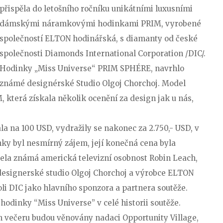
přispěla do letošního ročníku unikátními luxusními
dámskými náramkovými hodinkami PRIM, vyrobené
společností ELTON hodinářská, s diamanty od české
společnosti Diamonds International Corporation /DIC/.
Hodinky „Miss Universe“ PRIM SPHÉRE, navrhlo
známé designérské Studio Olgoj Chorchoj. Model
 která získala několik ocenění za design jak u nás,
a na 100 USD, vydražily se nakonec za 2.750,- USD, v
nky byl nesmírný zájem, její konečná cena byla
ázela známá americká televizní osobnost Robin Leach,
 designerské studio Olgoj Chorchoj a výrobce ELTON
oli DIC jako hlavního sponzora a partnera soutěže.
 hodinky “Miss Universe” v celé historii soutěže.
m večeru budou věnovány nadaci Opportunity Village,