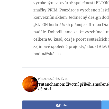
vyrobeným v továrně společnosti ELTO
značky PRIM. Pouzdro je vyrobeno z leště
konvexním sklem. Jedinečný design dod
„ELTON hodinářská plánuje s firmou Dia
nadále. Dohodli jsme se, že vyrobíme lim
celkem 80 kusů, což je počet soutěžícíc
zajímavé společné projekty,“ dodal Ale
hodinářská, a.s.
PŘEDCHOZÍ PŘÍSPĚVEK
Tutanchamon: životní příběh zmařen
dětství
Sdílet