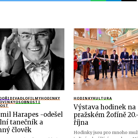
DOŘI
DIVADLO
FILMY
HODINKY
HODINKY
KULTURA
OVINKY
OSOBNOSTI
NOST
Výstava hodinek na
imil Harapes -odešel
pražském Žofíně 20.-
lní tanečník a
října
ný člověk
Hodinky jsou pro mnoho mu