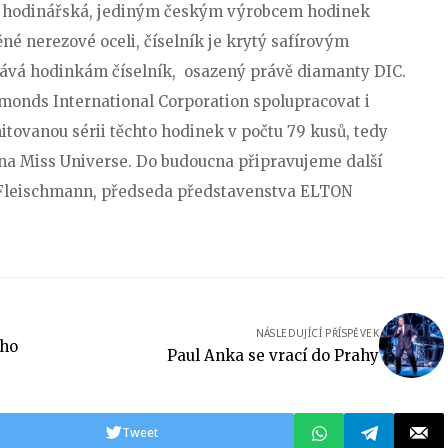
N hodinářská, jediným českým výrobcem hodinek
né nerezové oceli, číselník je krytý safírovým
ává hodinkám číselník, osazený právě diamanty DIC.
monds International Corporation spolupracovat i
itovanou sérii těchto hodinek v počtu 79 kusů, tedy
h na Miss Universe. Do budoucna připravujeme další
š Fleischmann, předseda představenstva ELTON
NÁSLEDUJÍCÍ PŘÍSPĚVEK
ého
Paul Anka se vrací do Prahy
Tweet