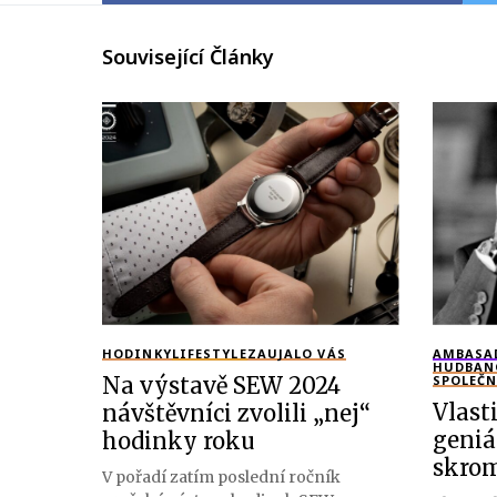
Související Články
HODINKY
LIFESTYLE
ZAUJALO VÁS
AMBASA
HUDBA
N
Na výstavě SEW 2024
SPOLEČ
Vlast
návštěvníci zvolili „nej“
geniá
hodinky roku
skrom
V pořadí zatím poslední ročník