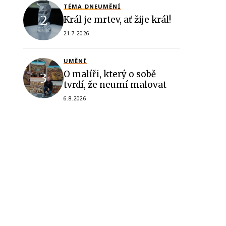
TÉMA DNE
UMĚNÍ
Král je mrtev, ať žije král!
21.7.2026
UMĚNÍ
O malíři, který o sobě
tvrdí, že neumí malovat
6.8.2026