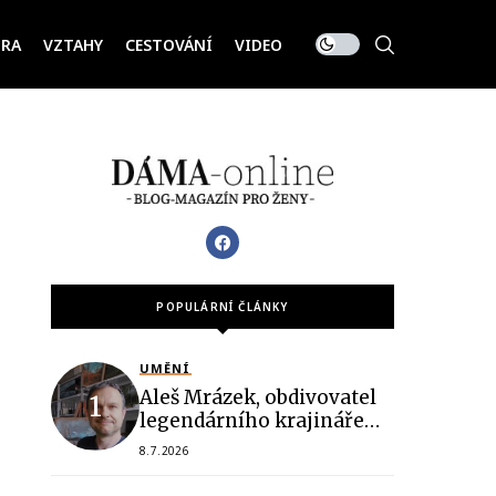
URA
VZTAHY
CESTOVÁNÍ
VIDEO
POPULÁRNÍ ČLÁNKY
UMĚNÍ
Aleš Mrázek, obdivovatel
legendárního krajináře
Slavíčka, vystavuje v
8.7.2026
Mělníce