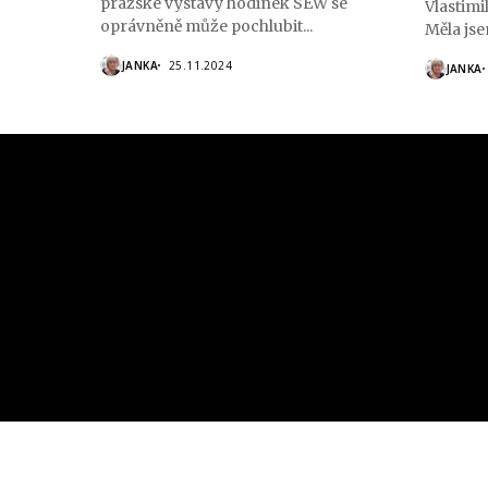
pražské výstavy hodinek SEW se
Vlastimi
oprávněně může pochlubit...
Měla jsem
JANKA
25.11.2024
JANKA