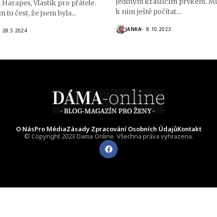
jediným krášlícím prvkem. 
l Harapes, Vlastík pro přátele.
k nim ještě počítat...
 tu čest, že jsem byla...
JANKA
8.10.2023
28.5.2024
O Nás
Pro Média
Zásady Zpracování Osobních Údajů
Kontakt
© Copyright 2023 Dama Online. Všechna práva vyhrazena.