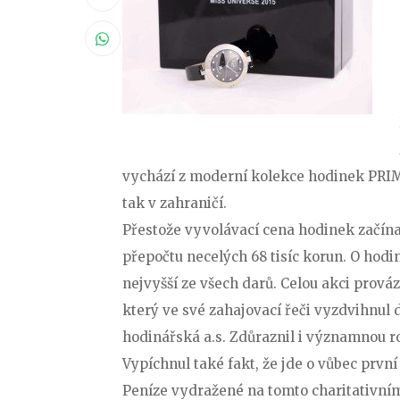
vychází z moderní kolekce hodinek PRIM,
tak v zahraničí.
Přestože vyvolávací cena hodinek začínal
přepočtu necelých 68 tisíc korun. O hodi
nejvyšší ze všech darů. Celou akci prov
který ve své zahajovací řeči vyzdvihnul
hodinářská a.s. Zdůraznil i významnou r
Vypíchnul také fakt, že jde o vůbec první
Peníze vydražené na tomto charitativní