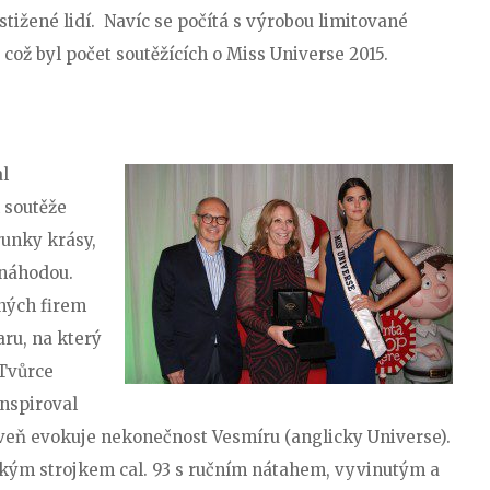
stižené lidí. Navíc se počítá s výrobou limitované
 což byl počet soutěžících o Miss Universe 2015.
l
 soutěže
runky krásy,
 náhodou.
ných firem
ru, na který
Tvůrce
nspiroval
oveň evokuje nekonečnost Vesmíru (anglicky Universe).
ým strojkem cal. 93 s ručním nátahem, vyvinutým a