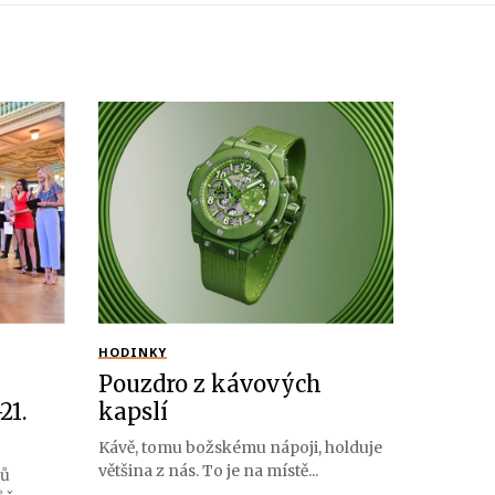
HODINKY
Pouzdro z kávových
21.
kapslí
Kávě, tomu božskému nápoji, holduje
většina z nás. To je na místě...
žů